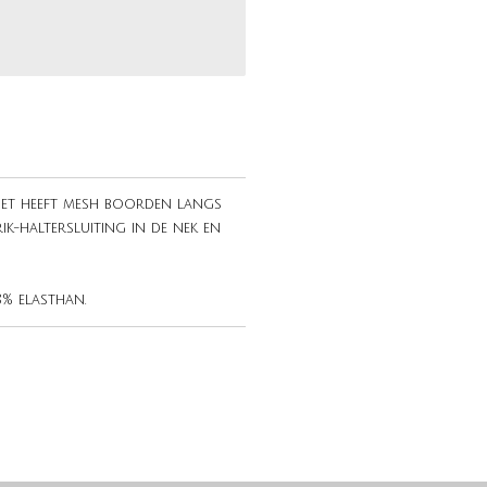
iset heeft mesh boorden langs
rik-haltersluiting in de nek en
8% elasthan.