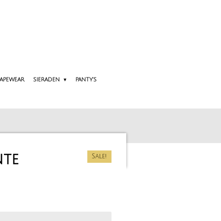
APEWEAR
SIERADEN
PANTY'S
nte
Sale!