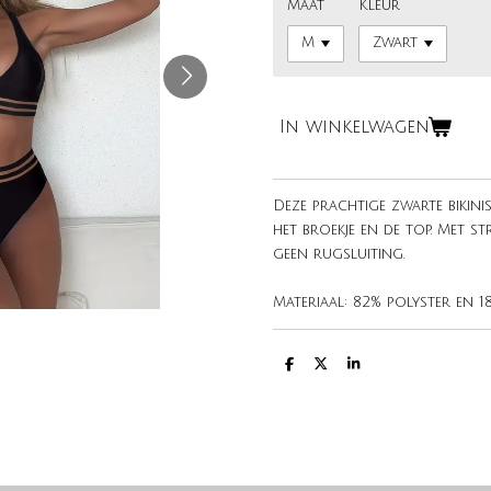
Maat
Kleur
In winkelwagen
Deze prachtige zwarte bikin
het broekje en de top. Met st
geen rugsluiting.
Materiaal: 82% polyster en 1
D
D
S
e
e
h
l
e
a
e
l
r
n
e