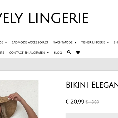
ELY
LINGERIE
DE
BADMODE ACCESSOIRES
NACHTMODE
TIENER LINGERIE
SH
IPS
CONTACT EN ALGEMEEN
BLOG
Bikini Elega
€ 20,99
€ 43,99