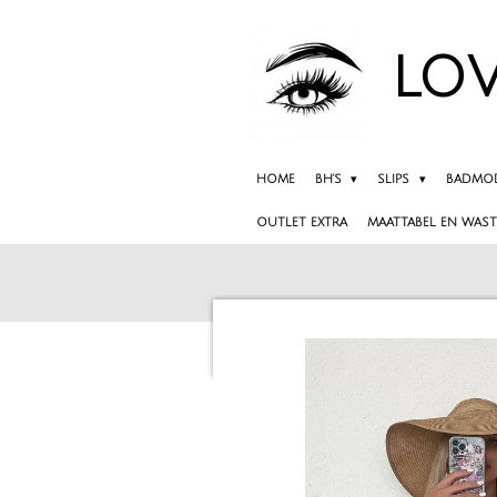
Ga
direct
LOV
naar
de
hoofdinhoud
HOME
BH'S
SLIPS
BADMO
OUTLET EXTRA
MAATTABEL EN WAST