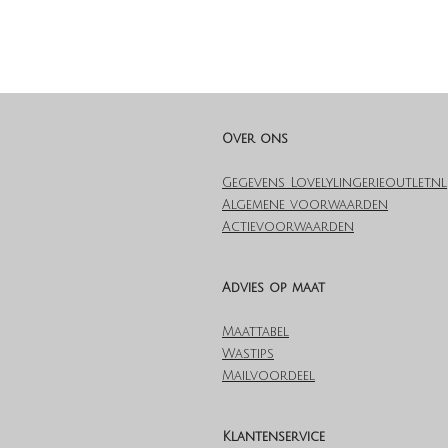
Over ons
Gegevens Lovelylingerieoutlet.nl
Algemene voorwaarden
Actievoorwaarden
Advies op maat
Maattabel
Wastips
Mailvoordeel
Klantenservice