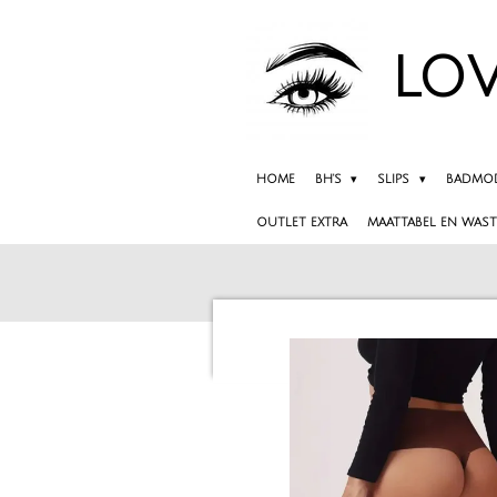
Ga
direct
LOV
naar
de
hoofdinhoud
HOME
BH'S
SLIPS
BADMO
OUTLET EXTRA
MAATTABEL EN WAST