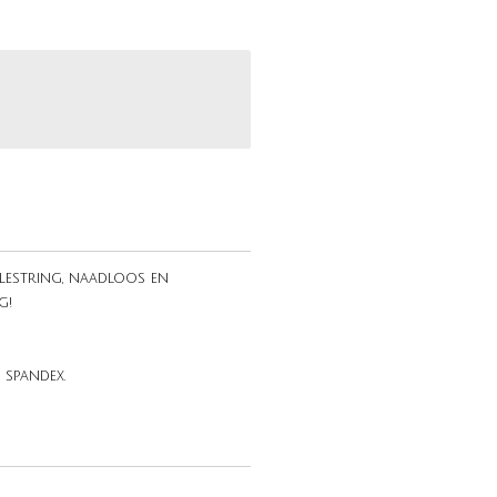
lestring, naadloos en
g!
 spandex.