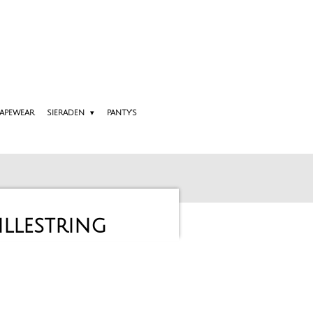
APEWEAR
SIERADEN
PANTY'S
illestring