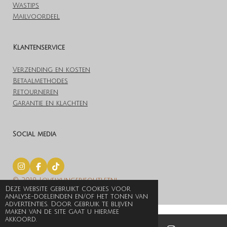
Wastips
Mailvoordeel
Klantenservice
Verzending en kosten
Betaalmethodes
Retourneren
Garantie en klachten
Social media
I
F
T
n
a
i
© 2019 Lovelylingerieoutlet.nl
s
c
k
Deze website gebruikt cookies voor
t
e
T
Powered by
JouwWeb
analyse-doeleinden en/of het tonen van
a
b
o
advertenties. Door gebruik te blijven
g
o
k
maken van de site gaat u hiermee
r
o
akkoord.
a
k