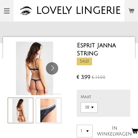
Ga
LOVELY
LINGERIE
direct
naar
de
hoofdinhoud
Esprit Janna
String
Sale!
€ 3,99
€ 14,99
Maat
In
winkelwagen