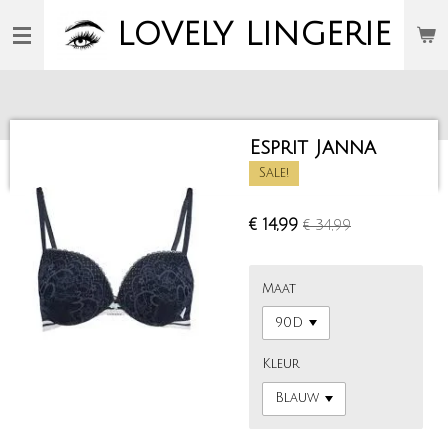
Ga
LOVELY
LINGERIE
direct
naar
de
hoofdinhoud
Esprit Janna
Sale!
€ 14,99
€ 34,99
Maat
Kleur