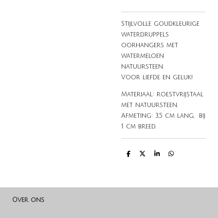
Stijlvolle goudkleurige
waterdruppels
oorhangers met
watermeloen
natuursteen.
Voor liefde en geluk!
Materiaal: roestvrijstaal
met natuursteen.
Afmeting: 3,5 cm lang, bij
1 cm breed.
D
D
S
D
e
e
h
e
l
e
a
l
e
l
r
e
n
e
n
Over ons