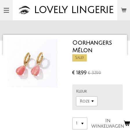
Ga
LOVELY
LINGERIE
direct
naar
de
hoofdinhoud
Oorhangers
Mélon
Sale!
€ 18,99
€ 37,99
Kleur
In
winkelwagen