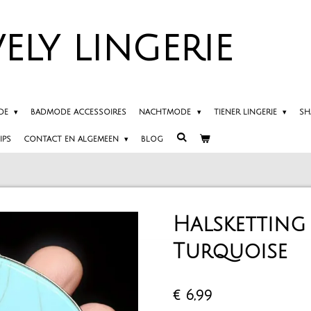
ELY
LINGERIE
DE
BADMODE ACCESSOIRES
NACHTMODE
TIENER LINGERIE
SH
IPS
CONTACT EN ALGEMEEN
BLOG
Halsketting
Turquoise
€ 6,99