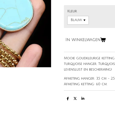
Kleur
In winkelwagen
Mooie goudkleurige ketting
turquoise hanger. Turquois
levenslust en bescherming!
Afmeting hanger: 3,5 cm - 2,5
Afmeting ketting: 60 cm.
D
D
S
e
e
h
l
e
a
e
l
r
n
e