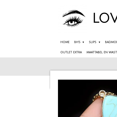
Ga
direct
LOV
naar
de
hoofdinhoud
HOME
BH'S
SLIPS
BADMO
OUTLET EXTRA
MAATTABEL EN WAST