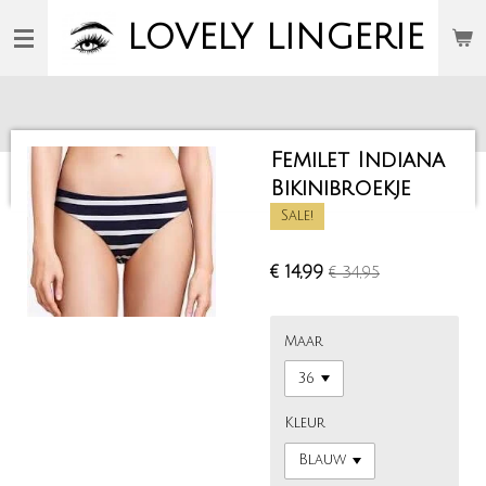
Ga
LOVELY
LINGERIE
direct
naar
de
hoofdinhoud
Femilet Indiana
Bikinibroekje
Sale!
€ 14,99
€ 34,95
Maar
Kleur