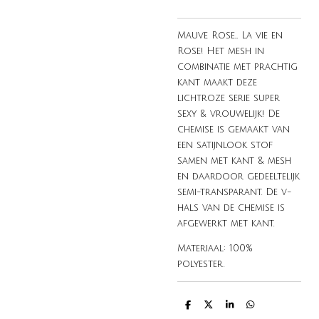
Mauve Rose… La vie en
Rose! Het mesh in
combinatie met prachtig
kant maakt deze
lichtroze serie super
sexy & vrouwelijk! De
chemise is gemaakt van
een satijnlook stof
samen met kant & mesh
en daardoor gedeeltelijk
semi-transparant. De v-
hals van de chemise is
afgewerkt met kant.
Materiaal: 100%
polyester.
D
D
S
D
e
e
h
e