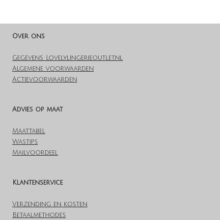
l
e
a
l
e
l
r
e
n
e
n
Over ons
Gegevens Lovelylingerieoutlet.nl
Algemene voorwaarden
Actievoorwaarden
Advies op maat
Maattabel
Wastips
Mailvoordeel
Klantenservice
Verzending en kosten
Betaalmethodes