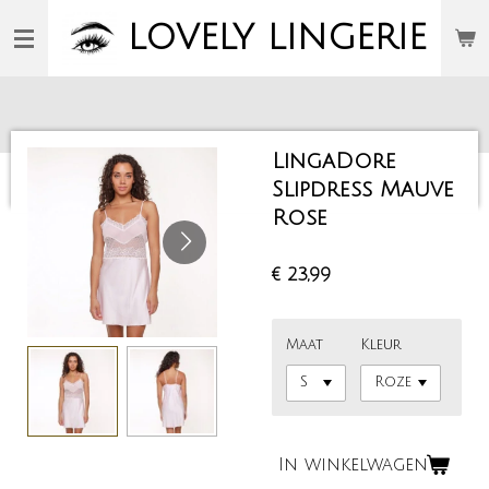
Ga
LOVELY
LINGERIE
direct
naar
de
hoofdinhoud
LingaDore
Slipdress Mauve
Rose
€ 23,99
Maat
Kleur
In winkelwagen