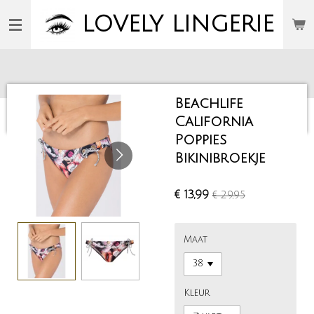
Ga
LOVELY
LINGERIE
direct
naar
de
hoofdinhoud
Beachlife
California
Poppies
Bikinibroekje
€ 13,99
€ 29,95
Maat
Kleur