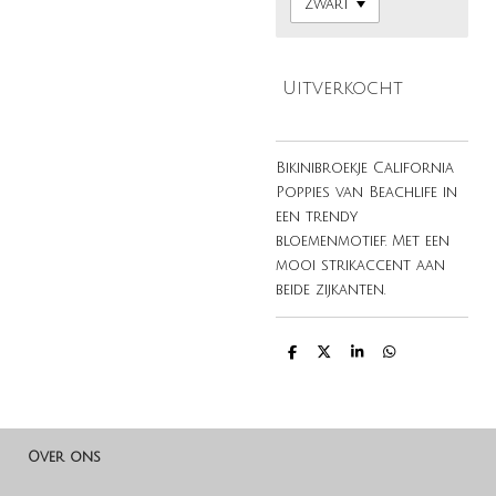
Uitverkocht
Bikinibroekje California
Poppies van Beachlife in
een trendy
bloemenmotief. Met een
mooi strikaccent aan
beide zijkanten.
D
D
S
D
e
e
h
e
l
e
a
l
e
l
r
e
n
e
n
Over ons