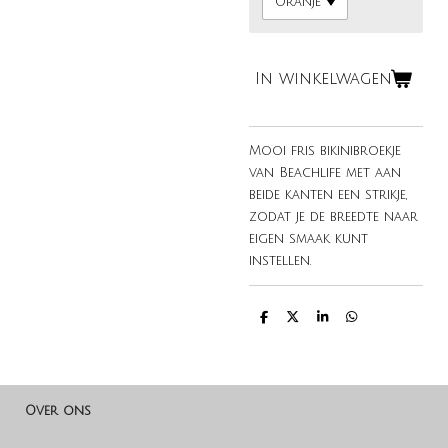
In winkelwagen
Mooi fris bikinibroekje
van Beachlife met aan
beide kanten een strikje,
zodat je de breedte naar
eigen smaak kunt
instellen.
D
D
S
D
e
e
h
e
l
e
a
l
e
l
r
e
n
e
n
Over ons