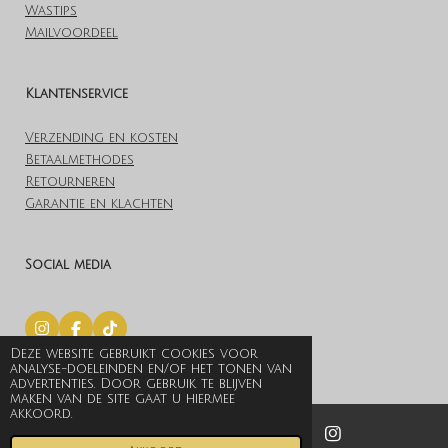
Wastips
Mailvoordeel
Klantenservice
Verzending en kosten
Betaalmethodes
Retourneren
Garantie en klachten
Social media
I
F
T
n
a
i
Deze website gebruikt cookies voor
© 2019 Lovelylingerieoutlet.nl
s
c
k
analyse-doeleinden en/of het tonen van
t
e
T
Powered by
JouwWeb
advertenties. Door gebruik te blijven
a
b
o
maken van de site gaat u hiermee
g
o
k
akkoord.
r
o
a
k