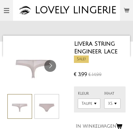
Ga
LOVELY
LINGERIE
direct
naar
de
hoofdinhoud
Livera String
Engineer Lace
Sale!
€ 3,99
€ 14,99
Kleur
Maat
In winkelwagen