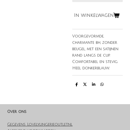
In winkelwagen
Voorgevormde,
charmante bh, zonder
beugel, met een satijnen
rand langs de cup.
Comfortabel en stevig.
Heel donkerblauw.
D
D
S
D
e
e
h
e
l
e
a
l
e
l
r
e
n
e
n
Over ons
Gegevens Lovelylingerieoutlet.nl