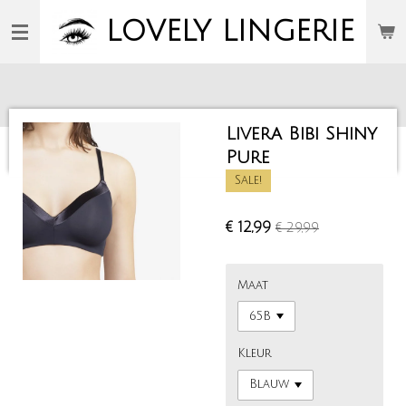
Ga
LOVELY
LINGERIE
direct
naar
de
hoofdinhoud
Livera Bibi Shiny
Pure
Sale!
€ 12,99
€ 29,99
Maat
Kleur