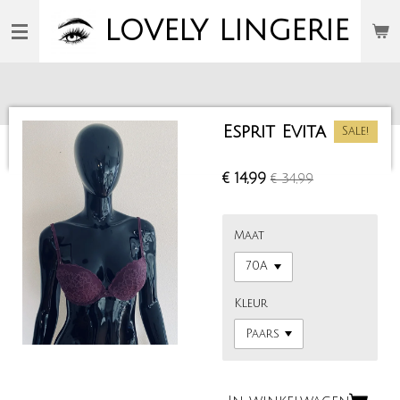
Ga
LOVELY
LINGERIE
direct
naar
de
hoofdinhoud
Esprit Evita
Sale!
€ 14,99
€ 34,99
Maat
Kleur