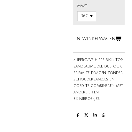
Maat
In winkelwagen
Supergave hippe bikinitop,
bandeaumodel dus ook
prima te dragen zonder
schouderbandjes en
goed te combineren met
andere effen
bikinibroekjes.
D
D
S
D
e
e
h
e
l
e
a
l
e
l
r
e
n
e
n