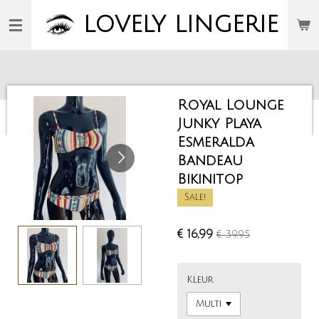
Ga
LOVELY
LINGERIE
direct
naar
de
hoofdinhoud
Royal Lounge
Junky Playa
Esmeralda
Bandeau
Bikinitop
Sale!
€ 16,99
€ 39,95
Kleur