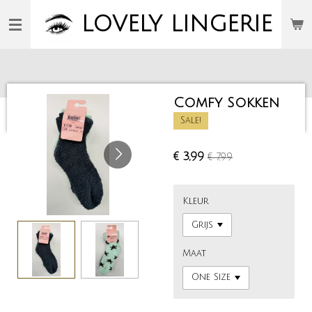
Ga
LOVELY
LINGERIE
direct
naar
de
hoofdinhoud
Comfy Sokken
Sale!
€ 3,99
€ 7,99
Kleur
Maat