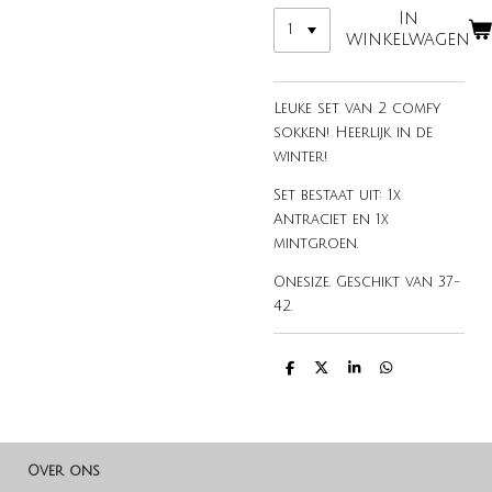
In
winkelwagen
Leuke set van 2 comfy
sokken! Heerlijk in de
winter!
Set bestaat uit: 1x
Antraciet en 1x
mintgroen.
Onesize. Geschikt van 37-
42.
D
D
S
D
e
e
h
e
l
e
a
l
e
l
r
e
n
e
n
Over ons