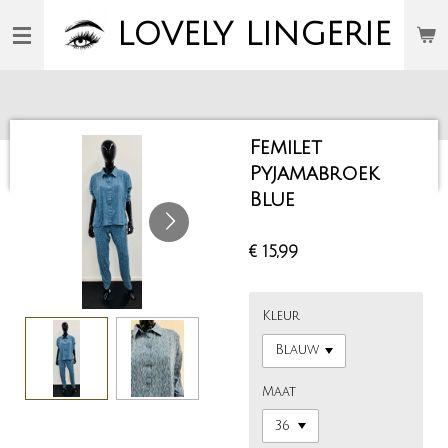
Ga
LOVELY
LINGERIE
direct
naar
de
hoofdinhoud
Femilet
Pyjamabroek
Blue
€ 15,99
Kleur
Maat