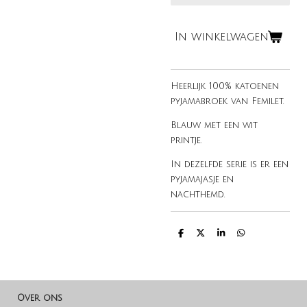
In winkelwagen
Heerlijk 100% katoenen
pyjamabroek van Femilet.
Blauw met een wit
printje.
In dezelfde serie is er een
pyjamajasje en
nachthemd.
D
D
S
D
e
e
h
e
l
e
a
l
e
l
r
e
n
e
n
Over ons