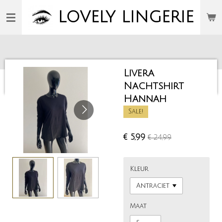
Ga
LOVELY
LINGERIE
direct
naar
de
hoofdinhoud
Livera
Nachtshirt
Hannah
Sale!
€ 5,99
€ 24,99
Kleur
Maat