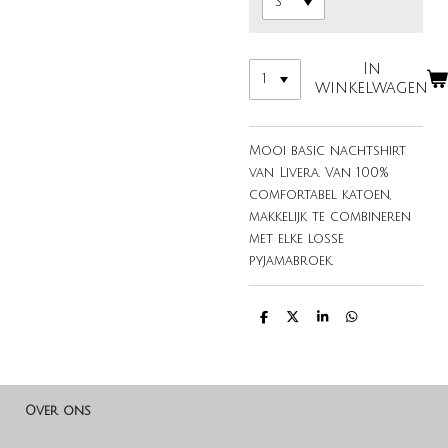
In
winkelwagen
Mooi basic nachtshirt
van Livera. Van 100%
comfortabel katoen,
makkelijk te combineren
met elke losse
pyjamabroek.
D
D
S
D
e
e
h
e
l
e
a
l
e
l
r
e
n
e
n
Over ons