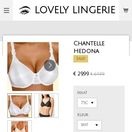
Ga
LOVELY
LINGERIE
direct
naar
de
hoofdinhoud
Chantelle
Hedona
Sale!
€ 29,99
€ 64,99
Maat
Kleur