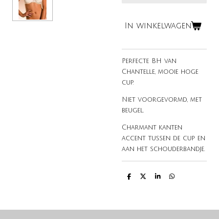
In winkelwagen
Perfecte BH van
Chantelle, mooie hoge
cup.
Niet voorgevormd, met
beugel.
Charmant kanten
accent tussen de cup en
aan het schouderbandje.
D
D
S
D
e
e
h
e
l
e
a
l
e
l
r
e
n
e
n