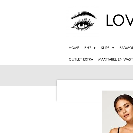
Ga
direct
LOV
naar
de
hoofdinhoud
HOME
BH'S
SLIPS
BADMO
OUTLET EXTRA
MAATTABEL EN WAST