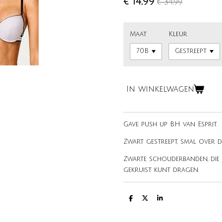
€ 14,99
€ 34,99
Maat
Kleur
In winkelwagen
Gave push up BH van Esprit.
Zwart gestreept, smal over d
Zwarte schouderbanden, die 
gekruist kunt dragen.
D
D
S
e
e
h
l
e
a
e
l
r