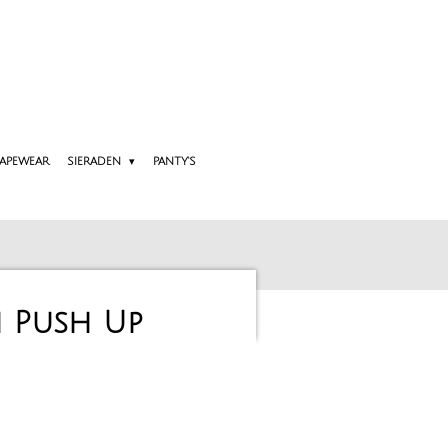
APEWEAR
SIERADEN
PANTY'S
n Push Up