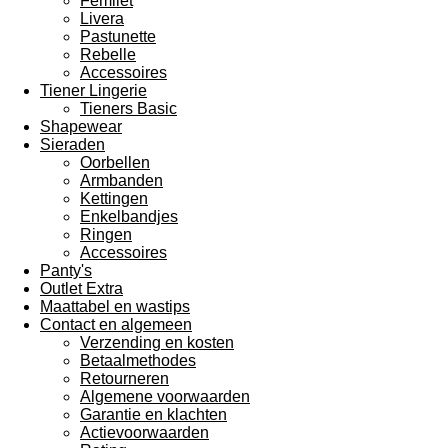
Femilet
Livera
Pastunette
Rebelle
Accessoires
Tiener Lingerie
Tieners Basic
Shapewear
Sieraden
Oorbellen
Armbanden
Kettingen
Enkelbandjes
Ringen
Accessoires
Panty's
Outlet Extra
Maattabel en wastips
Contact en algemeen
Verzending en kosten
Betaalmethodes
Retourneren
Algemene voorwaarden
Garantie en klachten
Actievoorwaarden