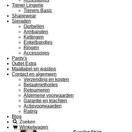
Tiener Lingerie
Tieners Basic
Shapewear
Sieraden
Oorbellen
Armbanden
Kettingen
Enkelbandjes
Ringen
Accessoires
Panty's
Outlet Extra
Maattabel en wastips
Contact en algemeen
Verzending en kosten
Betaalmethodes
Retourneren
Algemene voorwaarden
Garantie en klachten
Actievoorwaarden
Rating
Blog
Zoeken
Winkelwagen