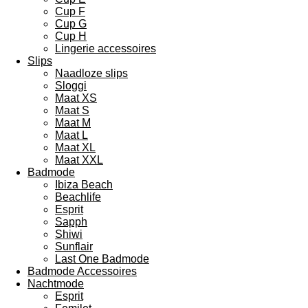
Cup F
Cup G
Cup H
Lingerie accessoires
Slips
Naadloze slips
Sloggi
Maat XS
Maat S
Maat M
Maat L
Maat XL
Maat XXL
Badmode
Ibiza Beach
Beachlife
Esprit
Sapph
Shiwi
Sunflair
Last One Badmode
Badmode Accessoires
Nachtmode
Esprit