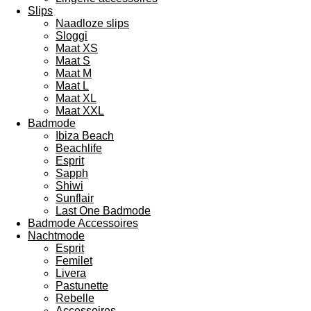
Slips
Naadloze slips
Sloggi
Maat XS
Maat S
Maat M
Maat L
Maat XL
Maat XXL
Badmode
Ibiza Beach
Beachlife
Esprit
Sapph
Shiwi
Sunflair
Last One Badmode
Badmode Accessoires
Nachtmode
Esprit
Femilet
Livera
Pastunette
Rebelle
Accessoires