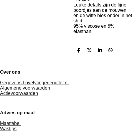
Leuke details zijn de fijne
boordjes aan de mouwen
en de witte bies onder in het
shirt.
95% viscose en 5%
elasthan
D
D
S
D
e
e
h
e
l
e
a
l
e
l
r
e
n
e
n
Over ons
Gegevens Lovelylingerieoutlet.nl
Algemene voorwaarden
Actievoorwaarden
Advies op maat
Maattabel
Wastips