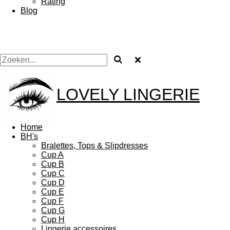
Rating
Blog
LOVELY
LINGERIE
Home
BH's
Bralettes, Tops & Slipdresses
Cup A
Cup B
Cup C
Cup D
Cup E
Cup F
Cup G
Cup H
Lingerie accessoires