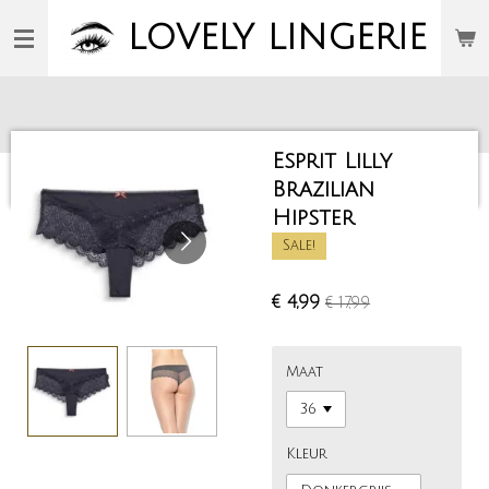
Ga
LOVELY
LINGERIE
direct
naar
de
hoofdinhoud
Esprit Lilly
Brazilian
Hipster
Sale!
€ 4,99
€ 17,99
Maat
Kleur