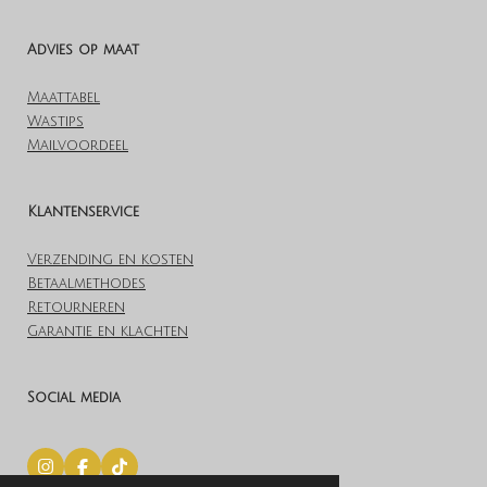
Advies op maat
Maattabel
Wastips
Mailvoordeel
Klantenservice
Verzending en kosten
Betaalmethodes
Retourneren
Garantie en klachten
Social media
I
F
T