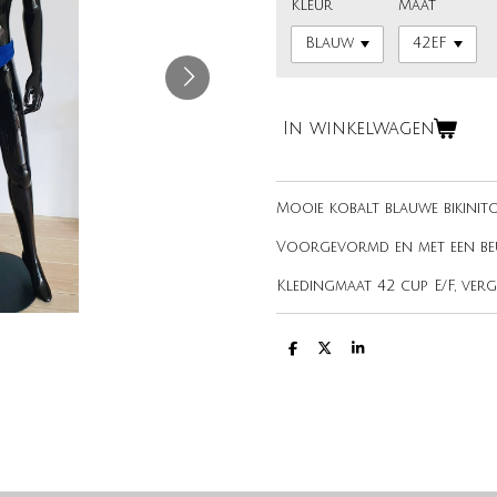
Kleur
Maat
In winkelwagen
Mooie kobalt blauwe bikinito
Voorgevormd en met een beu
Kledingmaat 42 cup E/F, verg
D
D
S
e
e
h
l
e
a
e
l
r
n
e