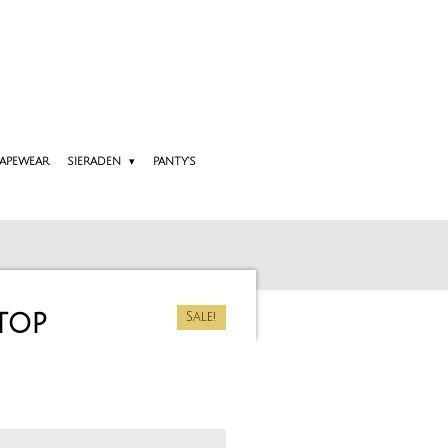
APEWEAR
SIERADEN
PANTY'S
itop
Sale!