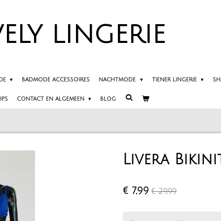
ELY
LINGERIE
DE
BADMODE ACCESSOIRES
NACHTMODE
TIENER LINGERIE
SH
IPS
CONTACT EN ALGEMEEN
BLOG
Livera Bikin
€ 7,99
€ 29,99