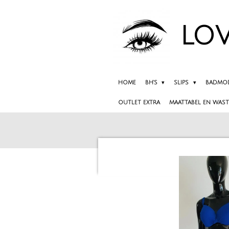
Ga
direct
LOV
naar
de
hoofdinhoud
HOME
BH'S
SLIPS
BADMO
OUTLET EXTRA
MAATTABEL EN WAST