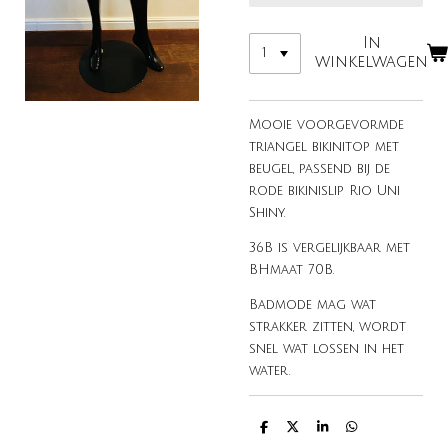
In
winkelwagen
Mooie voorgevormde
triangel bikinitop met
beugel, passend bij de
rode bikinislip Rio Uni
Shiny.
36B is vergelijkbaar met
BHmaat 70B.
Badmode mag wat
strakker zitten, wordt
snel wat lossen in het
water.
D
D
S
D
e
e
h
e