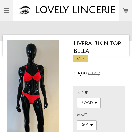
Ga
LOVELY
LINGERIE
direct
naar
de
hoofdinhoud
Livera Bikinitop
Bella
Sale!
€ 6,99
€ 17,99
Kleur
Maat