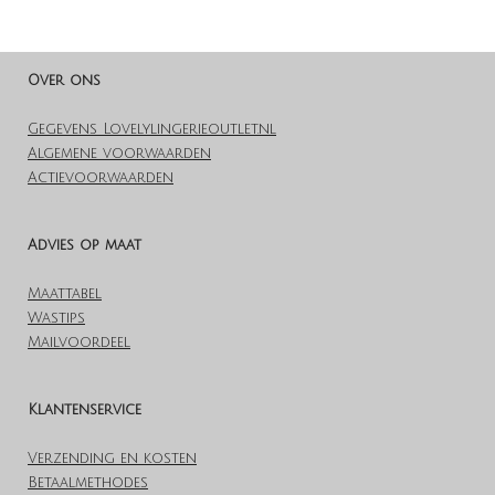
l
e
a
l
e
l
r
e
n
e
n
Over ons
Gegevens Lovelylingerieoutlet.nl
Algemene voorwaarden
Actievoorwaarden
Advies op maat
Maattabel
Wastips
Mailvoordeel
Klantenservice
Verzending en kosten
Betaalmethodes