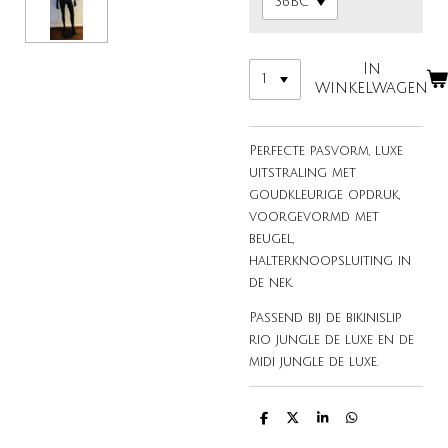
In
winkelwagen
Perfecte pasvorm, luxe
uitstraling met
goudkleurige opdruk,
voorgevormd met
beugel,
halterknoopsluiting in
de nek.
Passend bij de bikinislip
rio jungle de luxe en de
midi jungle de luxe.
D
D
S
D
e
e
h
e