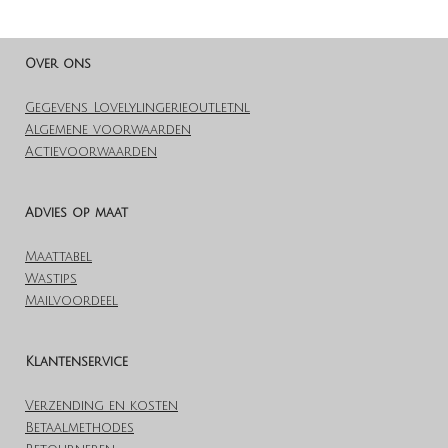
l
e
a
l
e
l
r
e
n
e
n
Over ons
Gegevens Lovelylingerieoutlet.nl
Algemene voorwaarden
Actievoorwaarden
Advies op maat
Maattabel
Wastips
Mailvoordeel
Klantenservice
Verzending en kosten
Betaalmethodes