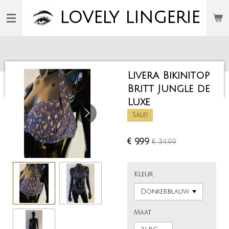
Ga
LOVELY
LINGERIE
direct
naar
de
hoofdinhoud
Livera Bikinitop
Britt Jungle de
Luxe
Sale!
€ 9,99
€ 34,99
Kleur
Maat