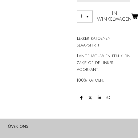
In
winkelwagen
Lekker katoenen
slaapshirt!
Lange mouw en een klein
zakje op de linker
voorkant.
100% katoen.
D
D
S
D
e
e
h
e
l
e
a
l
e
l
r
e
n
e
n
Over ons