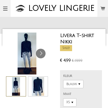
Ga
LOVELY
LINGERIE
direct
naar
de
hoofdinhoud
Livera T-shirt
Nikki
Sale!
€ 4,99
€ 19,99
Kleur
Maat