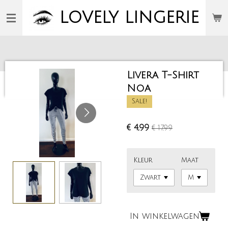
Ga
LOVELY
LINGERIE
direct
naar
de
hoofdinhoud
Livera T-Shirt
Noa
Sale!
€ 4,99
€ 17,99
Kleur
Maat
In winkelwagen