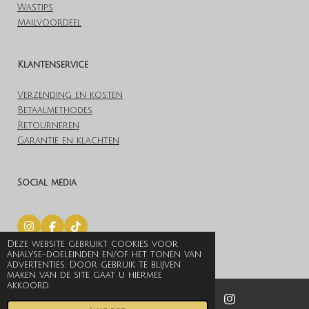
Wastips
Mailvoordeel
Klantenservice
Verzending en kosten
Betaalmethodes
Retourneren
Garantie en klachten
Social media
I
F
T
n
a
i
Deze website gebruikt cookies voor
© 2019 Lovelylingerieoutlet.nl
s
c
k
analyse-doeleinden en/of het tonen van
t
e
T
Powered by
JouwWeb
advertenties. Door gebruik te blijven
a
b
o
maken van de site gaat u hiermee
g
o
k
akkoord.
r
o
a
k