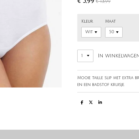
€ 5,99
€ 13,99
Kleur
Maat
In winkelwage
Mooie taille slip met extra b
en een badstof kruisje.
D
D
S
e
e
h
l
e
a
e
l
r
n
e