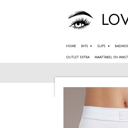
Ga
direct
LOV
naar
de
hoofdinhoud
HOME
BH'S
SLIPS
BADMO
OUTLET EXTRA
MAATTABEL EN WAST