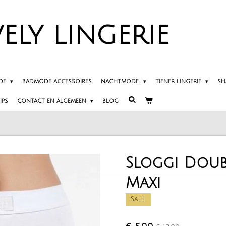
ELY
LINGERIE
DE
BADMODE ACCESSOIRES
NACHTMODE
TIENER LINGERIE
SH
IPS
CONTACT EN ALGEMEEN
BLOG
Sloggi Dou
Maxi
Sale!