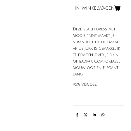
In winkelwagen
Deze beach dress met
mooie print maakt je
strandoutfit helemaal
af. De jurk is gemakkelijk
te dragen over je bikini
of badpak. Comfortabel
mouwloos en elegant
lang.
95% viscose.
D
D
S
D
e
e
h
e
l
e
a
l
e
l
r
e