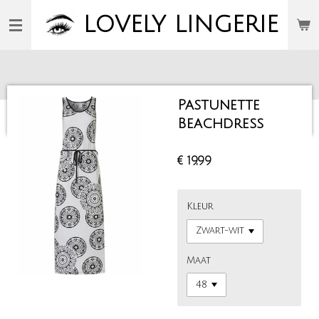
Ga
LOVELY
LINGERIE
direct
naar
de
hoofdinhoud
Pastunette
Beachdress
€ 19,99
Kleur
Maat