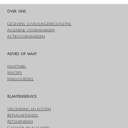
n
e
n
Over ons
Gegevens Lovelylingerieoutlet.nl
Algemene voorwaarden
Actievoorwaarden
Advies op maat
Maattabel
Wastips
Mailvoordeel
Klantenservice
Verzending en kosten
Betaalmethodes
Retourneren
Garantie en klachten