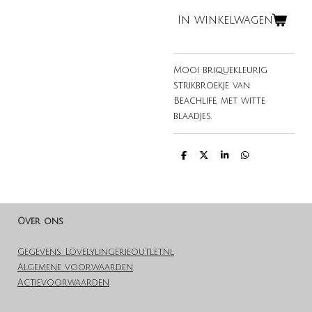
In winkelwagen
Mooi briquekleurig
strikbroekje van
Beachlife, met witte
blaadjes.
D
D
S
D
e
e
h
e
l
e
a
l
e
l
r
e
n
e
n
Over ons
Gegevens Lovelylingerieoutlet.nl
Algemene voorwaarden
Actievoorwaarden