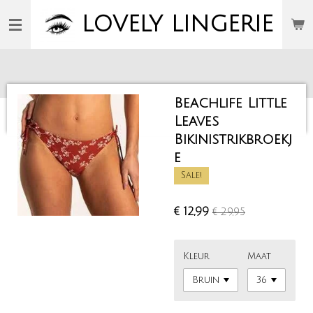
Ga
LOVELY
LINGERIE
direct
naar
de
hoofdinhoud
Beachlife Little
Leaves
Bikinistrikbroekj
e
Sale!
€ 12,99
€ 29,95
Kleur
Maat