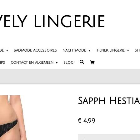
ELY
LINGERIE
DE
BADMODE ACCESSOIRES
NACHTMODE
TIENER LINGERIE
SH
IPS
CONTACT EN ALGEMEEN
BLOG
Sapph Hestia
€ 4,99