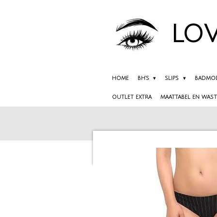
Ga
direct
LOV
naar
de
hoofdinhoud
HOME
BH'S
SLIPS
BADMO
OUTLET EXTRA
MAATTABEL EN WAST