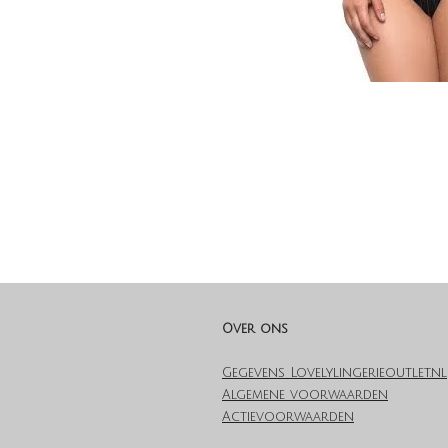
Over ons
Gegevens Lovelylingerieoutlet.nl
Algemene voorwaarden
Actievoorwaarden