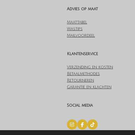
Advies op maat
Maattabel
Wastips
Mailvoordeel
Klantenservice
Verzending en kosten
Betaalmethodes
Retourneren
Garantie en klachten
Social media
I
F
T
n
a
i
© 2019 Lovelylingerieoutlet.nl