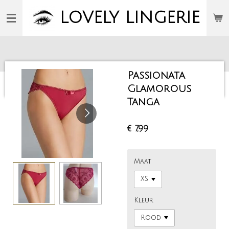
Ga
LOVELY
LINGERIE
direct
naar
de
hoofdinhoud
Passionata
Glamorous
Tanga
€ 7,99
Maat
Kleur