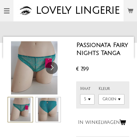
Ga
LOVELY
LINGERIE
direct
naar
de
hoofdinhoud
Passionata Fairy
Nights Tanga
€ 7,99
Maat
Kleur
In winkelwagen