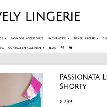
ELY
LINGERIE
DE
BADMODE ACCESSOIRES
NACHTMODE
TIENER LINGERIE
SH
IPS
CONTACT EN ALGEMEEN
BLOG
Passionata L
Shorty
€ 7,99