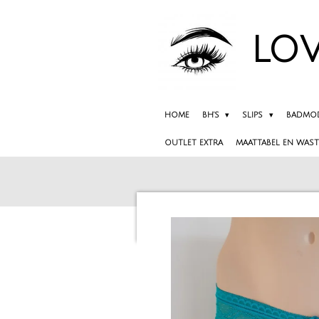
Ga
direct
LOV
naar
de
hoofdinhoud
HOME
BH'S
SLIPS
BADMO
OUTLET EXTRA
MAATTABEL EN WAST