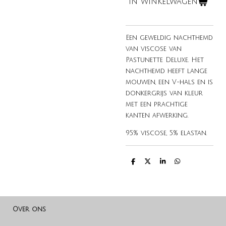
In winkelwagen
Een geweldig nachthemd
van viscose van
Pastunette Deluxe. Het
nachthemd heeft lange
mouwen, een V-hals en is
donkergrijs van kleur
met een prachtige
kanten afwerking.
95% viscose, 5% elastan.
D
D
S
D
e
e
h
e
l
e
a
l
e
l
r
e
n
e
n
Over ons