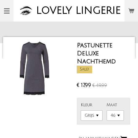
Ga
LOVELY
LINGERIE
direct
naar
de
hoofdinhoud
Pastunette
DeLuxe
Nachthemd
Sale!
€ 17,99
€ 49,99
Kleur
Maat