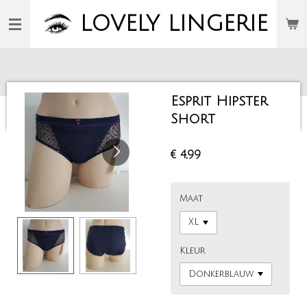
Ga
LOVELY
LINGERIE
direct
naar
de
hoofdinhoud
Esprit Hipster
Short
€ 4,99
Maat
Kleur