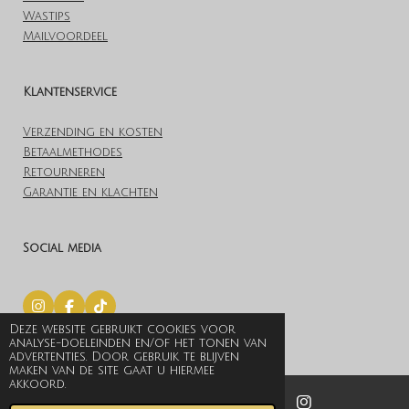
Wastips
Mailvoordeel
Klantenservice
Verzending en kosten
Betaalmethodes
Retourneren
Garantie en klachten
Social media
I
F
T
n
a
i
Deze website gebruikt cookies voor
© 2019 Lovelylingerieoutlet.nl
s
c
k
analyse-doeleinden en/of het tonen van
t
e
T
Powered by
JouwWeb
advertenties. Door gebruik te blijven
a
b
o
maken van de site gaat u hiermee
g
o
k
akkoord.
r
o
a
k