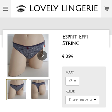
Ga
LOVELY
LINGERIE
direct
naar
de
hoofdinhoud
Esprit Effi
String
€ 3,99
Maat
Kleur