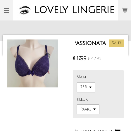
Ga
LOVELY
LINGERIE
direct
naar
de
hoofdinhoud
Passionata
Sale!
€ 17,99
€ 42,95
Maat
Kleur