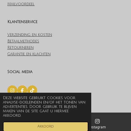
Mailvoordeel
Klantenservice
Verzending en kosten
Betaalmethodes
Retourneren
Garantie en klachten
Social media
I
F
T
n
a
i
Deze website gebruikt cookies voor
© 2019 Lovelylingerieoutlet.nl
s
c
k
analyse-doeleinden en/of het tonen van
t
e
T
Powered by
JouwWeb
advertenties. Door gebruik te blijven
a
b
o
maken van de site gaat u hiermee
g
o
k
akkoord.
r
o
a
k
Akkoord
E-mailadres
Instagram
m