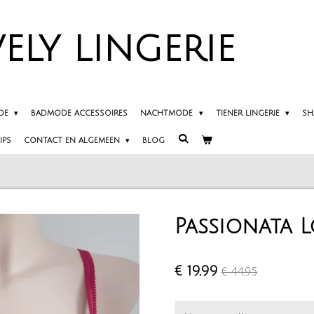
ELY
LINGERIE
DE
BADMODE ACCESSOIRES
NACHTMODE
TIENER LINGERIE
SH
IPS
CONTACT EN ALGEMEEN
BLOG
Passionata L
€ 19,99
€ 44,95