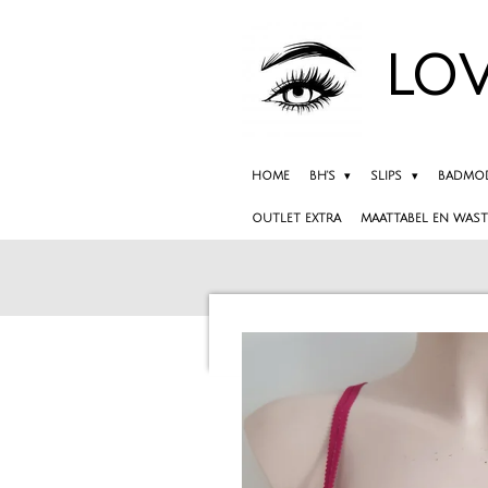
Ga
direct
LOV
naar
de
hoofdinhoud
HOME
BH'S
SLIPS
BADMO
OUTLET EXTRA
MAATTABEL EN WAST