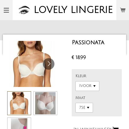
Ga
LOVELY
LINGERIE
direct
naar
de
hoofdinhoud
Passionata
€ 18,99
Kleur
Maat