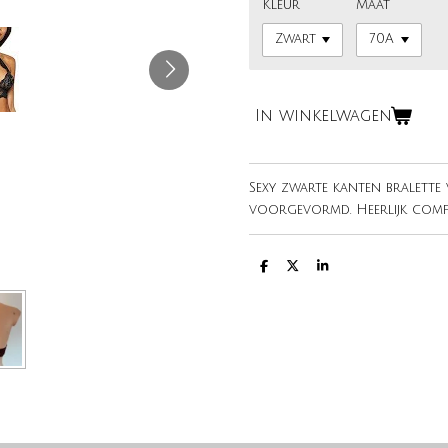
Kleur
Maat
In winkelwagen
Sexy zwarte kanten bralette v
voorgevormd. Heerlijk comf
D
D
S
e
e
h
l
e
a
e
l
r
n
e