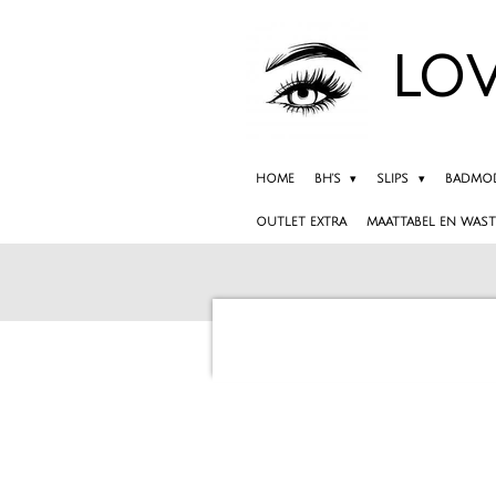
Ga
direct
LOV
naar
de
hoofdinhoud
HOME
BH'S
SLIPS
BADMO
OUTLET EXTRA
MAATTABEL EN WAST