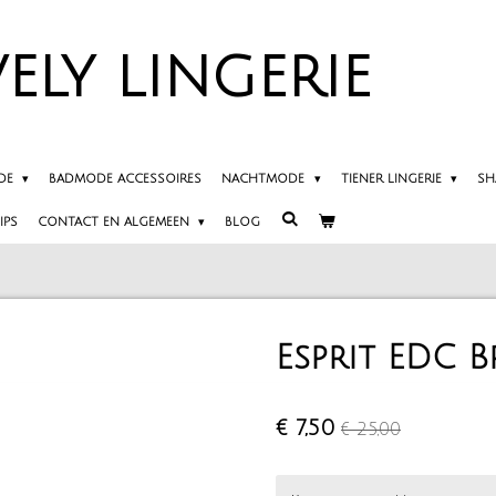
ELY
LINGERIE
DE
BADMODE ACCESSOIRES
NACHTMODE
TIENER LINGERIE
SH
IPS
CONTACT EN ALGEMEEN
BLOG
Esprit EDC B
€ 7,50
€ 25,00