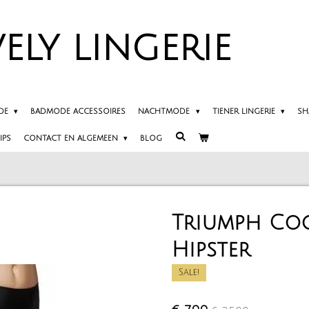
ELY
LINGERIE
DE
BADMODE ACCESSOIRES
NACHTMODE
TIENER LINGERIE
SH
IPS
CONTACT EN ALGEMEEN
BLOG
Triumph Coo
Hipster
Sale!