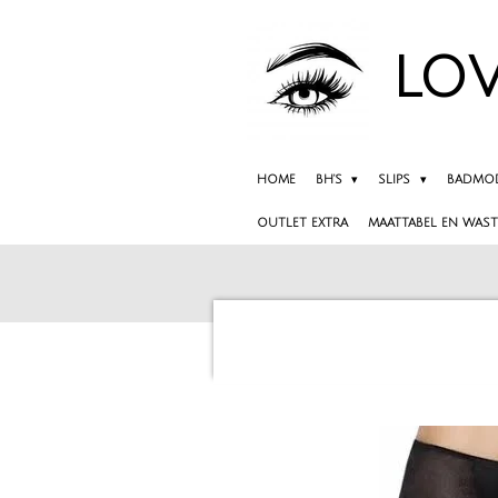
Ga
direct
LOV
naar
de
hoofdinhoud
HOME
BH'S
SLIPS
BADMO
OUTLET EXTRA
MAATTABEL EN WAST