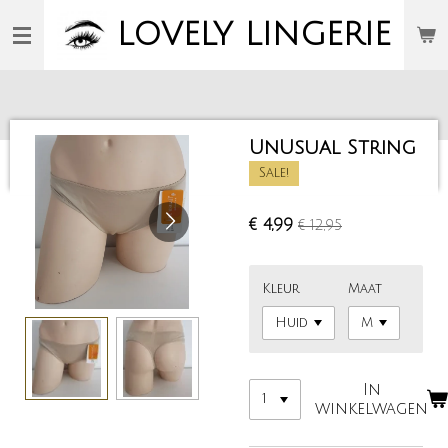
Ga
LOVELY
LINGERIE
direct
naar
de
hoofdinhoud
UnUsual String
Sale!
€ 4,99
€ 12,95
Kleur
Maat
In
winkelwagen