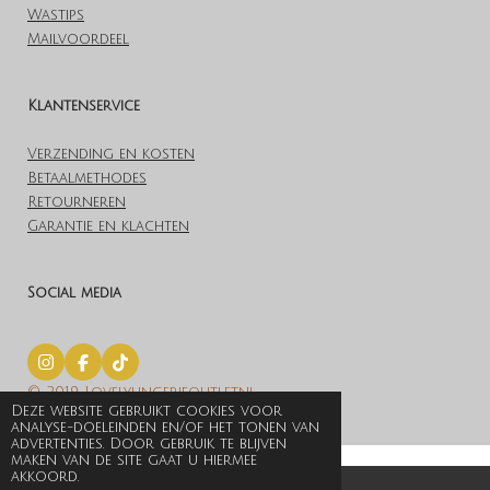
Wastips
Mailvoordeel
Klantenservice
Verzending en kosten
Betaalmethodes
Retourneren
Garantie en klachten
Social media
I
F
T
n
a
i
© 2019 Lovelylingerieoutlet.nl
s
c
k
Deze website gebruikt cookies voor
t
e
T
Powered by
JouwWeb
analyse-doeleinden en/of het tonen van
a
b
o
advertenties. Door gebruik te blijven
g
o
k
maken van de site gaat u hiermee
r
o
akkoord.
a
k