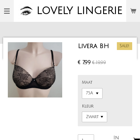
Ga
LOVELY
LINGERIE
direct
naar
de
hoofdinhoud
Livera BH
Sale!
€ 7,99
€ 19,99
Maat
Kleur
In