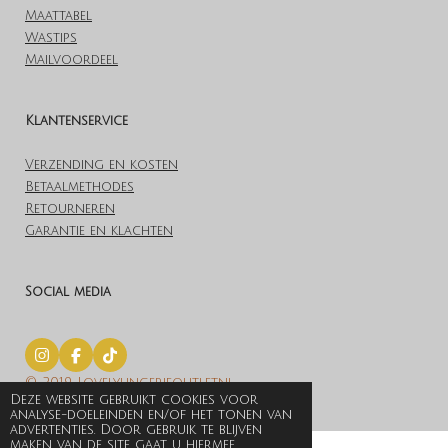
Maattabel
Wastips
Mailvoordeel
Klantenservice
Verzending en kosten
Betaalmethodes
Retourneren
Garantie en klachten
Social media
I
F
T
n
a
i
© 2019 Lovelylingerieoutlet.nl
s
c
k
Deze website gebruikt cookies voor
t
e
T
Powered by
JouwWeb
analyse-doeleinden en/of het tonen van
a
b
o
advertenties. Door gebruik te blijven
g
o
k
maken van de site gaat u hiermee