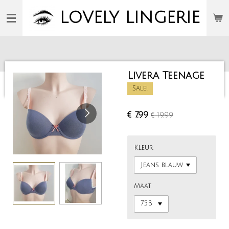
Ga
LOVELY
LINGERIE
direct
naar
de
hoofdinhoud
Livera Teenage
Sale!
€ 7,99
€ 19,99
Kleur
Maat