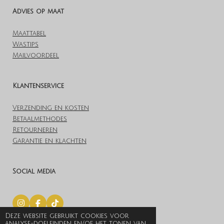
Advies op maat
Maattabel
Wastips
Mailvoordeel
Klantenservice
Verzending en kosten
Betaalmethodes
Retourneren
Garantie en klachten
Social media
I
F
T
n
a
i
Deze website gebruikt cookies voor
© 2019 Lovelylingerieoutlet.nl
s
c
k
analyse-doeleinden en/of het tonen van