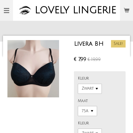
Ga
LOVELY
LINGERIE
direct
naar
de
hoofdinhoud
Livera BH
Sale!
€ 7,99
€ 19,99
Kleur
Maat
Kleur