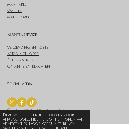
Maattabel
Wastips
Mailvoordeel
Klantenservice
Verzending en kosten
Betaalmethodes
Retourneren
Garantie en klachten
Social media
I
F
T
n
a
i
© 2019 Lovelylingerieoutlet.nl
s
c
k
Deze website gebruikt cookies voor
t
e
T
Powered by
JouwWeb
analyse-doeleinden en/of het tonen van
a
b
o
advertenties. Door gebruik te blijven
g
o
k
maken van de site gaat u hiermee