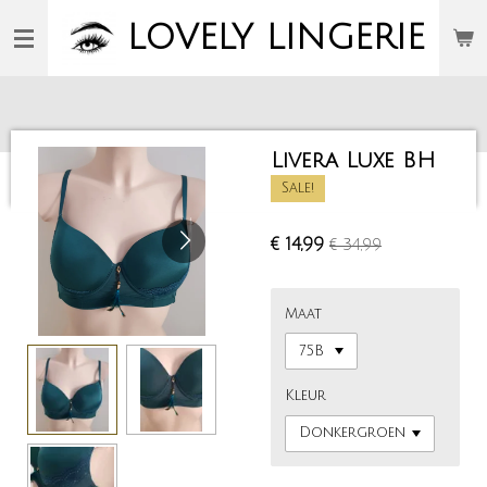
Ga
LOVELY
LINGERIE
direct
naar
de
hoofdinhoud
Livera Luxe BH
Sale!
€ 14,99
€ 34,99
Maat
Kleur