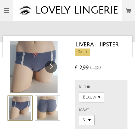
Ga
LOVELY
LINGERIE
direct
naar
de
hoofdinhoud
Livera Hipster
Sale!
€ 2,99
€ 7,99
Kleur
Maat