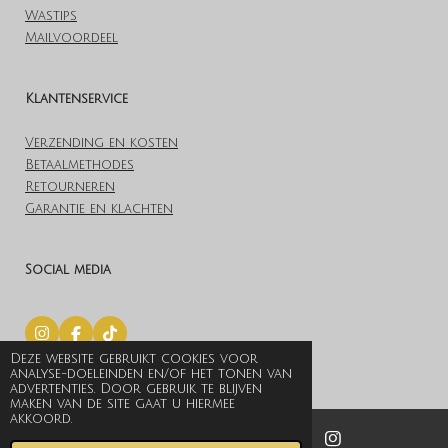
Wastips
Mailvoordeel
Klantenservice
Verzending en kosten
Betaalmethodes
Retourneren
Garantie en klachten
Social media
I
F
T
n
a
i
Deze website gebruikt cookies voor
© 2019 Lovelylingerieoutlet.nl
s
c
k
analyse-doeleinden en/of het tonen van
t
e
T
Powered by
JouwWeb
advertenties. Door gebruik te blijven
a
b
o
maken van de site gaat u hiermee
g
o
k
akkoord.
r
o
a
k