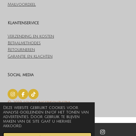
Mailvoordeel
Klantenservice
Verzending en kosten
Betaalmethodes
Retourneren
Garantie en klachten
Social media
I
F
T
n
a
i
© 2019 Lovelylingerieoutlet.nl
s
c
k
Deze website gebruikt cookies voor
t
e
T
Powered by
JouwWeb
analyse-doeleinden en/of het tonen van
a
b
o
advertenties. Door gebruik te blijven
g
o
k
maken van de site gaat u hiermee
r
o
akkoord.
a
k
m