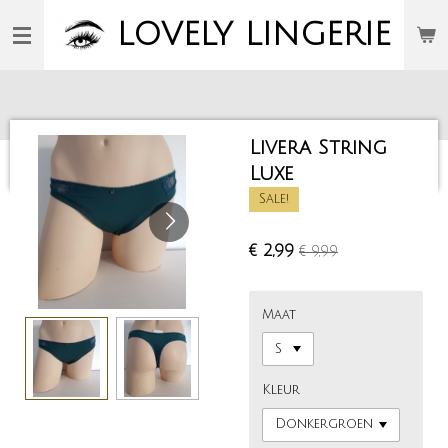
Ga
LOVELY
LINGERIE
direct
naar
de
hoofdinhoud
Livera String
Luxe
Sale!
€ 2,99
€ 9,99
Maat
Kleur