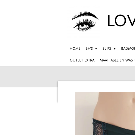
Ga
direct
LOV
naar
de
hoofdinhoud
HOME
BH'S
SLIPS
BADMO
OUTLET EXTRA
MAATTABEL EN WAST