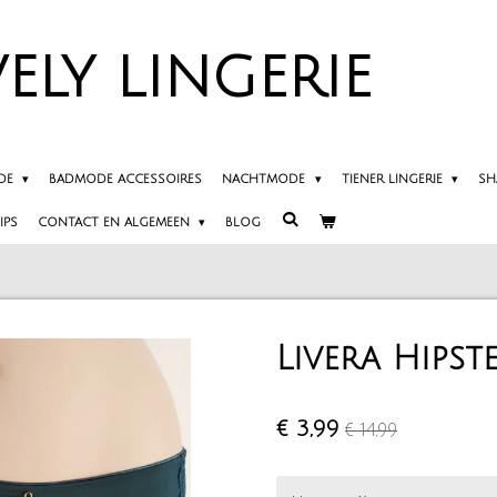
ELY
LINGERIE
DE
BADMODE ACCESSOIRES
NACHTMODE
TIENER LINGERIE
SH
IPS
CONTACT EN ALGEMEEN
BLOG
Livera Hipst
€ 3,99
€ 14,99