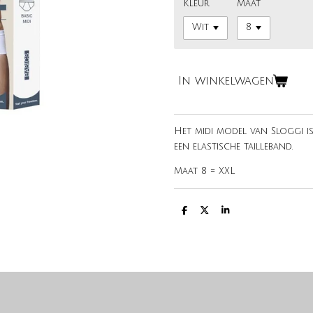
Kleur
Maat
In winkelwagen
Het midi model van Sloggi is
een elastische tailleband.
Maat 8 = XXL
D
D
S
e
e
h
l
e
a
e
l
r
n
e