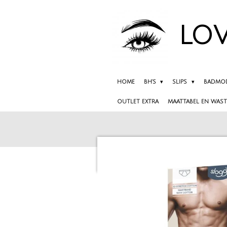
Ga
direct
LOV
naar
de
hoofdinhoud
HOME
BH'S
SLIPS
BADMO
OUTLET EXTRA
MAATTABEL EN WAST