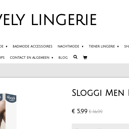
ELY
LINGERIE
DE
BADMODE ACCESSOIRES
NACHTMODE
TIENER LINGERIE
SH
IPS
CONTACT EN ALGEMEEN
BLOG
Sloggi Men 
€ 5,99
€ 16,99